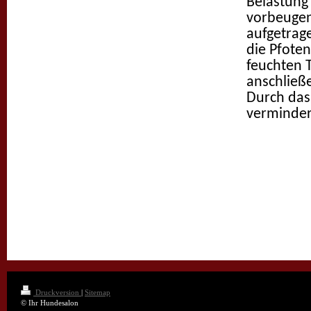
Belastung
vorbeugen
aufgetrag
die Pfote
feuchten 
anschließe
Durch das
verminder
Druckversion
|
Sitemap
© Ihr Hundesalon