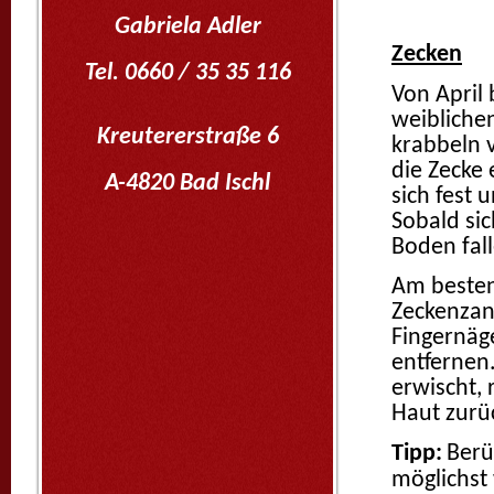
Gabriela Adler
Zecken
Tel.
0660 / 35 35 116
Von April 
weibliche
Kreutererstraße 6
krabbeln 
die Zecke 
A-4820 Bad Ischl
sich fest 
Sobald sic
Boden fall
Am besten 
Zeckenzan
Fingernäg
entfernen.
erwischt, 
Haut zurü
Tipp:
Berü
möglichst