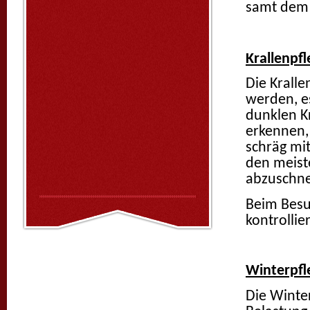
samt dem 
Krallenpfl
Die Kralle
werden, e
dunklen Kr
erkennen,
schräg mit
den meiste
abzuschne
Beim Besu
kontrollie
Winterpfle
Die Winter