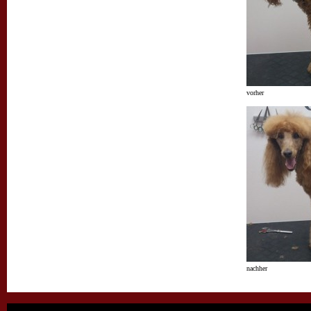
vorher
nachher